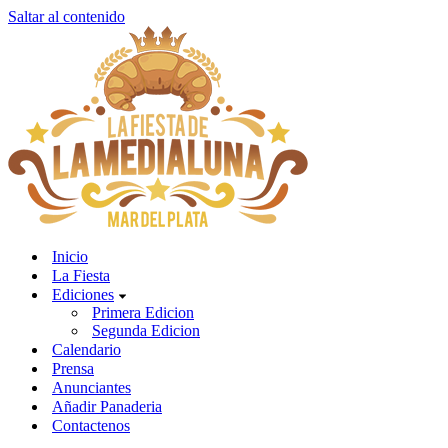
Saltar al contenido
Inicio
La Fiesta
Ediciones
Primera Edicion
Segunda Edicion
Calendario
Prensa
Anunciantes
Añadir Panaderia
Contactenos